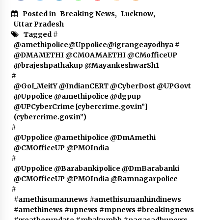
Posted in
Breaking News
,
Lucknow
,
Uttar Pradesh
Tagged #
@amethipolice@Uppolice@igrangeayodhya
#
@DMAMETHI @CMOAMAETHI @CMofficeUP
@brajeshpathakup @MayankeshwarSh1
#
@GoI_MeitY @IndianCERT @CyberDost @UPGovt
@Uppolice @amethipolice @dgpup
@UPCyberCrime [cybercrime.gov.in”]
(cybercrime.gov.in”)
#
@Uppolice @amethipolice @DmAmethi
@CMOfficeUP @PMOIndia
#
@Uppolice @Barabankipolice @DmBarabanki
@CMOfficeUP @PMOIndia @Ramnagarpolice
#
#amethisumannews #amethisumanhindinews
#amethinews #upnews #mpnews #breakingnews