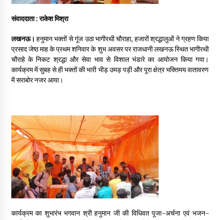
जांच
4 days ago
संवाददाता : राकेश मिश्रा
राष्ट्रीय पत्रकारिता में उत्कृष्ट योगदान के लिए ज्ञान
लखनऊ।
हनुमान भक्तों से गूंज उठा भागीरथी चौराहा, हजारों श्रद्धालुओं ने ग्रहण किया
प्रकाश तिवारी सम्मानित नई दिल्ली में आयोजित
प्रसाद जेष्ठ माह के प्रथम शनिवार के शुभ अवसर पर राजधानी लखनऊ स्थित भागीरथी
चौराहे के निकट श्रद्धा और सेवा भाव से विशाल भंडारे का आयोजन किया गया।
‘आइकॉनिक भारत कॉन्क्लेव’ में मिला मीडिया एक्सीलेंस
कार्यक्रम में सुबह से ही भक्तों की भारी भीड़ उमड़ पड़ी और पूरा क्षेत्र भक्तिमय वातावरण
अवॉर्ड, सहयोगियों को समर्पित किया सम्मान
5 days ago
में सराबोर नजर आया।
श्याम करन सिंह बने भाजपा मंडल मंत्री, कार्यकर्ताओं में
उत्साह, संगठन को मिलेगी नई मजबूती
5 days ago
भाजपा मंत्री की टिप्पणी पर युवक कांग्रेस का विरोध,
शुभम सिंह ने सार्वजनिक माफी की मांग की
6 days ago
ऑपरेशन चक्रव्यूह: पुलिस मुठभेड़ में गोकशी की साजिश
नाकाम, अंतरजनपदीय शातिर समेत चार गिरफ्तार
2 weeks ago
कार्यक्रम का शुभारंभ भगवान श्री हनुमान जी की विधिवत पूजा-अर्चना एवं भजन-