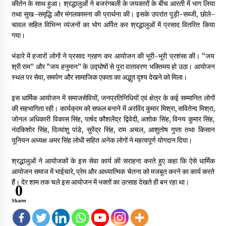
कीर्तन के साथ हुआ। श्रद्धालुओं ने बजरंगबली के जयकारों के बीच आरती में भाग लिया
पारिवारिक विवाद के बाद महिला ने शारदा सहायक नहर में
तथा सुख-समृद्धि और मंगलकामना की प्रार्थना की। इसके उपरांत पूड़ी-सब्जी, छोले-
लगाई छलांग, एसडीआरएफ का सर्च ऑपरेशन जारी
चावल सहित विभिन्न व्यंजनों का भोग अर्पित कर श्रद्धालुओं में प्रसाद वितरित किया
2 weeks ago
गया।
स्टेयरिंग फेल होने से डिवाइडर से टकराई दर्शनार्थियों से
भंडारे में हजारों लोगों ने प्रसाद ग्रहण कर आयोजन की भूरी-भूरी प्रशंसा की। “जय
भरी बस,
श्री राम” और “जय हनुमान” के उद्घोषों से पूरा वातावरण भक्तिमय हो उठा। आयोजन
स्थल पर सेवा, समर्पण और सामाजिक एकता का अद्भुत दृश्य देखने को मिला।
2 weeks ago
इस धार्मिक आयोजन में समाजसेवियों, जनप्रतिनिधियों एवं क्षेत्र के कई सम्मानित लोगों
की सहभागिता रही। कार्यक्रम को सफल बनाने में अरविंद कुमार मिश्रा, सवितेन्द मिश्रा,
जोनल अधिकारी विकास सिंह, पार्षद कौशलेंद्र द्विवेदी, अशोक सिंह, विनय कुमार सिंह,
नंदकिशोर सिंह, दिव्यांशु पांडे, सुरेंद्र सिंह, राम अचल, आशुतोष गुप्ता तथा किसान
यूनियन अध्यक्ष अमर सिंह लोधी सहित अनेक लोगों ने महत्वपूर्ण योगदान दिया।
श्रद्धालुओं ने आयोजकों के इस सेवा कार्य की सराहना करते हुए कहा कि ऐसे धार्मिक
आयोजन समाज में भाईचारे, प्रेम और आध्यात्मिक चेतना को मजबूत करने का कार्य करते
हैं। देर शाम तक चले इस आयोजन में भक्तों का उत्साह देखते ही बन रहा था।
0
Shares